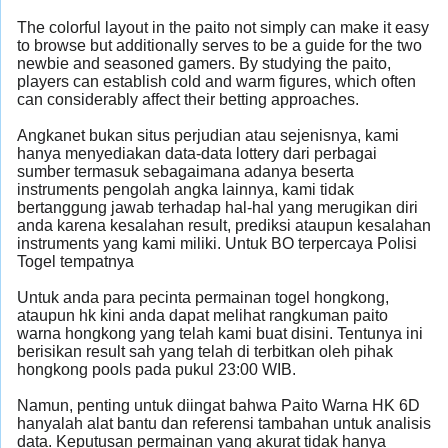
The colorful layout in the paito not simply can make it easy
to browse but additionally serves to be a guide for the two
newbie and seasoned gamers. By studying the paito,
players can establish cold and warm figures, which often
can considerably affect their betting approaches.
Angkanet bukan situs perjudian atau sejenisnya, kami
hanya menyediakan data-data lottery dari perbagai
sumber termasuk sebagaimana adanya beserta
instruments pengolah angka lainnya, kami tidak
bertanggung jawab terhadap hal-hal yang merugikan diri
anda karena kesalahan result, prediksi ataupun kesalahan
instruments yang kami miliki. Untuk BO terpercaya Polisi
Togel tempatnya
Untuk anda para pecinta permainan togel hongkong,
ataupun hk kini anda dapat melihat rangkuman paito
warna hongkong yang telah kami buat disini. Tentunya ini
berisikan result sah yang telah di terbitkan oleh pihak
hongkong pools pada pukul 23:00 WIB.
Namun, penting untuk diingat bahwa Paito Warna HK 6D
hanyalah alat bantu dan referensi tambahan untuk analisis
data. Keputusan permainan yang akurat tidak hanya